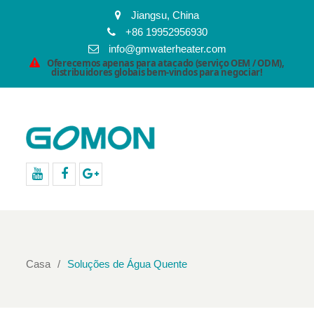
Jiangsu, China
+86 19952956930
info@gmwaterheater.com
Oferecemos apenas para atacado (serviço OEM / ODM),
distribuidores globais bem-vindos para negociar!
Youtube
Facebook
Google+
Casa
Soluções de Água Quente