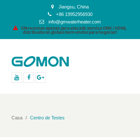
Jiangsu, China
+86 19952956930
info@gmwaterheater.com
Oferecemos apenas para atacado (serviço OEM / ODM),
distribuidores globais bem-vindos para negociar!
Youtube
Facebook
Google+
Casa
Centro de Testes