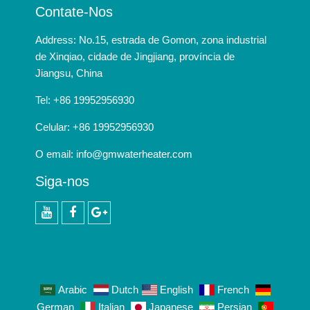
Contate-Nos
Address: No.15, estrada de Gomon, zona industrial
de Xinqiao, cidade de Jingjiang, província de
Jiangsu, China
Tel: +86 19952956930
Celular: +86 19952956930
O email:
info@gmwaterheater.com
Siga-nos
Youtube
Facebook
Google+
Arabic
Dutch
English
French
German
Italian
Japanese
Persian